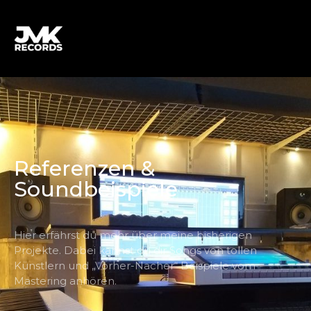
Referenzen &
Soundbeispiele
Hier erfährst du mehr über meine bisherigen
Projekte. Dabei kannst du dir Songs von tollen
Künstlern und „Vorher-Nacher“ Beispiele vom
Mastering anhören.