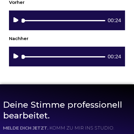
Vorher
Audio
00:24
Player
Nachher
Audio
00:24
Player
Deine Stimme professionell
bearbeitet.
MELDE DICH JETZT.
KOMM ZU MIR INS STUDIO.