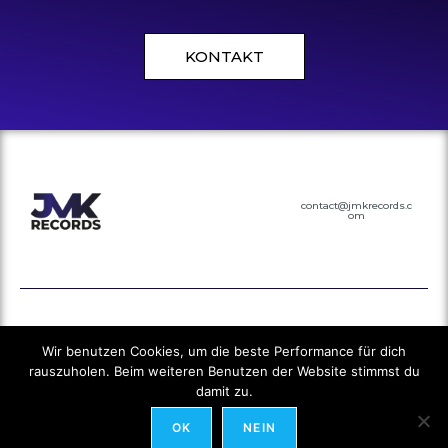
KONTAKT
contact@jmkrecords.c
om
Designed by Kilian Design
Wir benutzen Cookies, um die beste Performance für dich
rauszuholen. Beim weiteren Benutzen der Website stimmst du
Datenschutz
damit zu.
Impressum
OK
NEIN